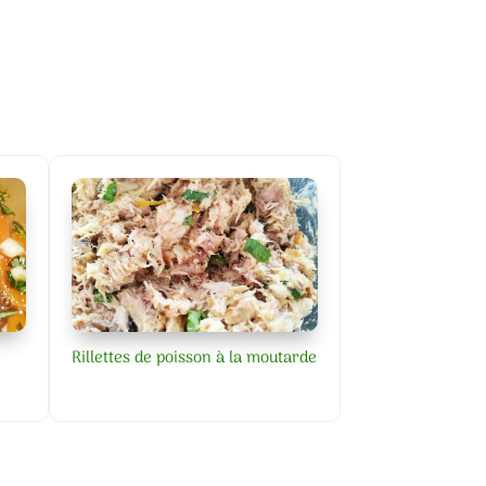
Rillettes de poisson à la moutarde
Graines de chia a