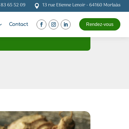
 83 65 52 09
13 rue Etienne Lenoir - 64160 Morlaàs

Contact
Rendez-vous