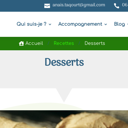
anais.taqourt@gmail.com
06


Qui suis-je ?
Accompagnement
Blog
Accueil
Recettes
Desserts
/
/

Desserts