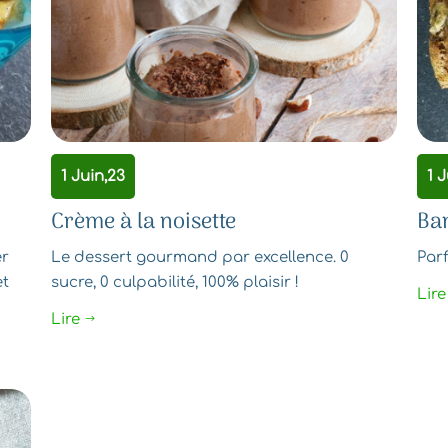
1 Juin,23
1 J
Crème à la noisette
Ba
er
Le dessert gourmand par excellence. 0
Parf
et
sucre, 0 culpabilité, 100% plaisir !
Lire
Lire
$