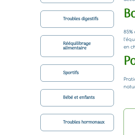
Bo
Troubles digestifs
85% d
l’équ
Rééquilibrage
en c
alimentaire
Po
Sportifs
Prati
natu
Bébé et enfants
Troubles hormonaux