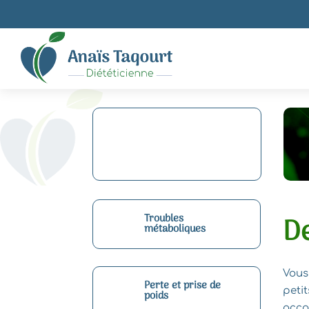
Troubles
De
métaboliques
Vous
Perte et prise de
peti
poids
acco