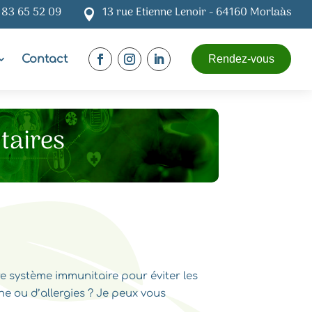
 83 65 52 09
13 rue Etienne Lenoir - 64160 Morlaàs

Contact
Rendez-vous
taires
e système immunitaire pour éviter les
e ou d’allergies ? Je peux vous