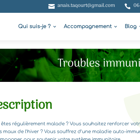
anais.taqourt@gmail.com
06


Qui suis-je ?
Accompagnement
Blog
Troubles immuni
scription
 êtes régulièrement malade ? Vous souhaitez renforcer votr
ts maux de l’hiver ? Vous souffrez d’une maladie auto-immun
mpagner pour soutenir votre système immunitaire.