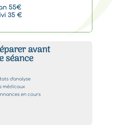
lan 55€
ivi 35 €
éparer avant
e séance
tats d'analyse
ns médicaux
nnances en cours